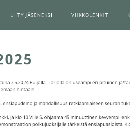
LIITY JÄSENEKSI
VIIKKOLENKIT
2025
aina 3.5.2024 Puijolla. Tarjolla on useampi eri pituinen ja/t
ukemaan hintaan!
a, ensiapudemo ja mahdollisuus retkiaamiaiseen seuran tuke
nkki, ja klo 10 Ville S. ohjaama 45 minuuttinen kevyempi le
demonstraation polkujuoksijalle tärkeistä ensiapuasioista. Klo