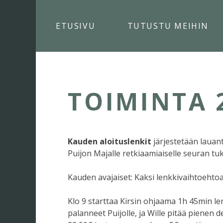
Skip
to
ETUSIVU
TUTUSTU MEIHIN
content
TOIMINTA 
Kauden aloituslenkit
järjestetään lauant
Puijon Majalle retkiaamiaiselle seuran t
Kauden avajaiset: Kaksi lenkkivaihtoehto
Klo 9 starttaa Kirsin ohjaama 1h 45min le
palanneet Puijolle, ja Wille pitää pienen 