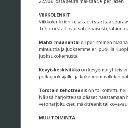
22,90€ josta seura maksaa 5€ per jäsen.
VIIKKOLENKIT
Viikkolenkkien kesäkausi starttaa seuraava
Tehotorstait ovat satunnaisesti, lähinnä 
Mahti-maanantai
eli perinteinen maanan
minuuttia ja juoksemme eri puolilla Kuopio
juoksukokemusta.
Kevyt-keskiviikko
on kevyempi yhteislenk
polkujuoksijalle, ja kokeneemmallekin pal
Torstain tehotreenit
on tarkoitettu heil
Näissä harjoitteissa pääset haastamaan it
vetoharjoitukset, mäkitreenit tai kovavau
MUU TOIMINTA