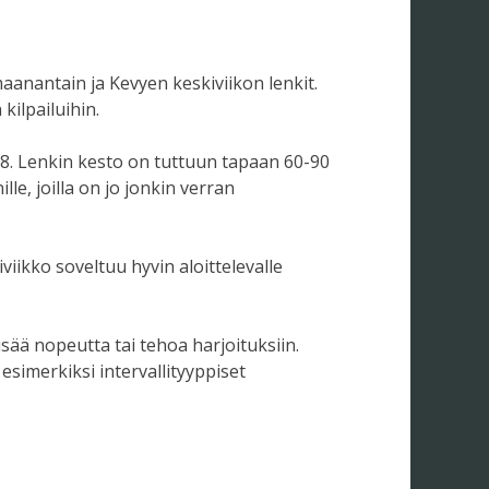
maanantain ja Kevyen keskiviikon lenkit.
ilpailuihin.
18. Lenkin kesto on tuttuun tapaan 60-90
le, joilla on jo jonkin verran
iikko soveltuu hyvin aloittelevalle
isää nopeutta tai tehoa harjoituksiin.
esimerkiksi intervallityyppiset