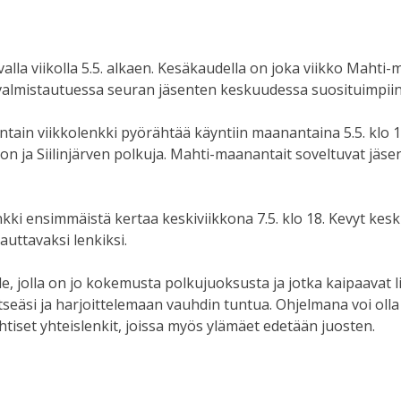
lla viikolla 5.5. alkaen. Kesäkaudella on joka viikko Mahti-
valmistautuessa seuran jäsenten keskuudessa suosituimpiin k
tain viikkolenkki pyörähtää käyntiin maanantaina 5.5. klo 
n ja Siilinjärven polkuja. Mahti-maanantait soveltuvat jäsenil
ki ensimmäistä kertaa keskiviikkona 7.5. klo 18. Kevyt keskiv
auttavaksi lenkiksi.
le, jolla on jo kokemusta polkujuoksusta ja jotka kaipaavat l
seäsi ja harjoittelemaan vauhdin tuntua. Ohjelmana voi olla 
htiset yhteislenkit, joissa myös ylämäet edetään juosten.