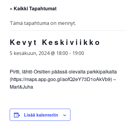
Skip
☰
« Kaikki Tapahtumat
to
content
Tämä tapahtuma on mennyt.
Kevyt Keskiviikko
5 kesäkuun, 2024 @ 18:00
-
19:00
Pirtti, lähtö Orsitien päässä olevalta parkkipaikalta
(https://maps.app.goo.gl/aofQ2eY73D1oAkVb9) –
Mari&Juha
Lisää kalenteriin