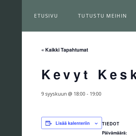
Skip
to
ETUSIVU
TUTUSTU MEIHIN
content
« Kaikki Tapahtumat
Kevyt Kesk
9 syyskuun @ 18:00
-
19:00
Lisää kalenteriin
TIEDOT
Päivämäärä: