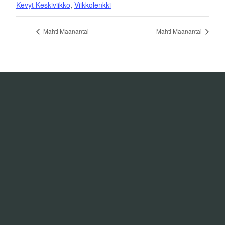
Kevyt Keskiviikko
,
Viikkolenkki
Mahti Maanantai
Mahti Maanantai