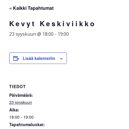
Skip
☰
« Kaikki Tapahtumat
to
content
Kevyt Keskiviikko
23 syyskuun @ 18:00
-
19:00
Lisää kalenteriin
TIEDOT
Päivämäärä:
23 syyskuun
Aika:
18:00 - 19:00
Tapahtumaluokat: