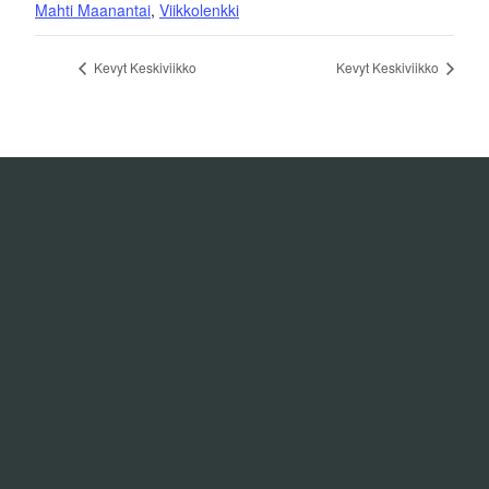
Mahti Maanantai
,
Viikkolenkki
Kevyt Keskiviikko
Kevyt Keskiviikko