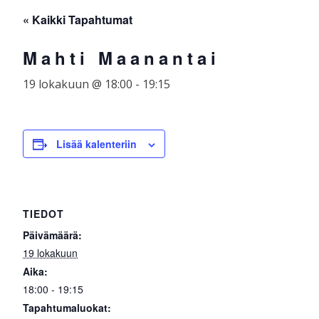
Skip
☰
« Kaikki Tapahtumat
to
content
Mahti Maanantai
19 lokakuun @ 18:00
-
19:15
Lisää kalenteriin
TIEDOT
Päivämäärä:
19 lokakuun
Aika:
18:00 - 19:15
Tapahtumaluokat: