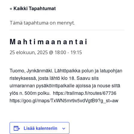
Skip
☰
« Kaikki Tapahtumat
to
content
Tämä tapahtuma on mennyt.
Mahtimaanantai
25 elokuun, 2025 @ 18:00
-
19:15
Tuomo, Jynkänmäki. Lähtöpaikka polun ja latupohjan
risteyksessä, josta lähtö klo 18. Saavu siis
uimarannan pysäköintipaikalle ajoissa ja nouse siitä
ylös n. 500m polku. https://trailmap.fi/routes/67736
https://goo.gl/maps/TxWN5mr9x5vdVgtB9?g_st=aw
Lisää kalenteriin