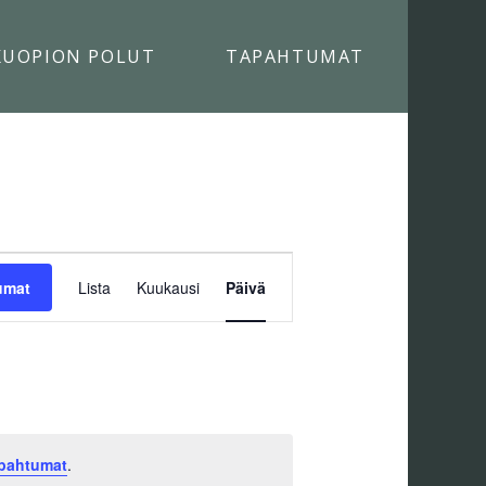
KUOPION POLUT
TAPAHTUMAT
TAPAHTUMA
umat
Lista
Kuukausi
Päivä
VIEWS
NAVIGATION
apahtumat
.