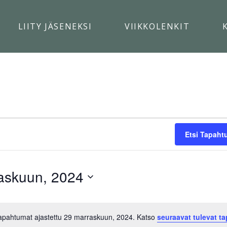
LIITY JÄSENEKSI
VIIKKOLENKIT
T
Etsi Tapaht
askuun, 2024
N,
tapahtumat ajastettu 29 marraskuun, 2024. Katso
seuraavat tulevat t
Notice