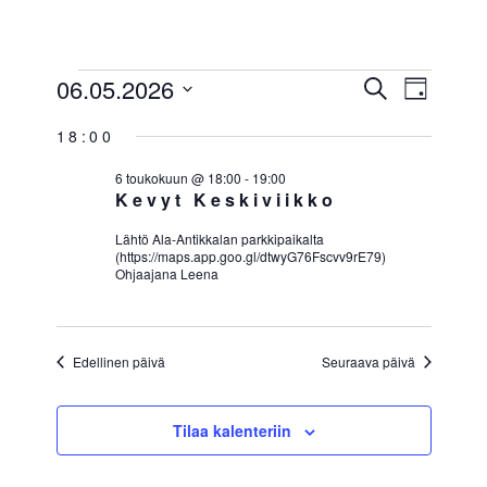
Skip
☰
to
content
TAPAHTUMAT
06.05.2026
TAPAH
TAP
Etsi
Päivä
VIEW
Valitse
ETSI
FOR
18:00
päivä.
NAVI
AJA
6 toukokuun @ 18:00
-
19:00
6
Kevyt Keskiviikko
NÄKYM
TOUKOKUUN,
Lähtö Ala-Antikkalan parkkipaikalta
NAVIGO
(https://maps.app.goo.gl/dtwyG76Fscvv9rE79)
Ohjaajana Leena
2026
Edellinen päivä
Seuraava päivä
Tilaa kalenteriin