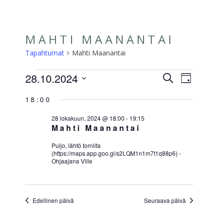
Skip
☰
to
content
MAHTI MAANANTAI
Tapahtumat
Mahti Maanantai
TAPAHTUMAT
28.10.2024
TAPAH
TAP
Etsi
Päivä
VIEW
Valitse
FOR
ETSI
18:00
päivä.
NAVI
28
AJA
28 lokakuun, 2024 @ 18:00
-
19:15
Mahti Maanantai
LOKAKUUN,
NÄKYM
2024
Puijo, lähtö tornilta
NAVIGO
(https://maps.app.goo.gl/s2LQM1n1m7t1q88p6) -
Ohjaajana Ville
Edellinen päivä
Seuraava päivä