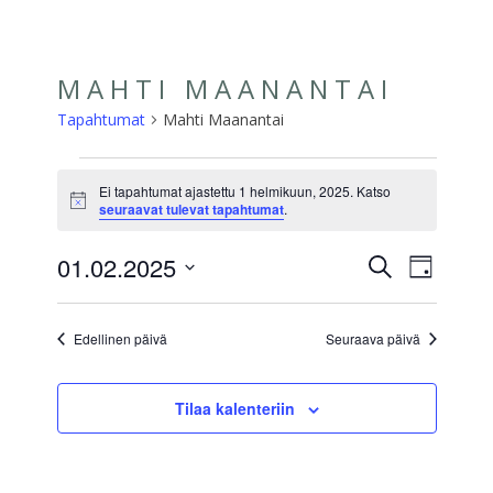
Skip
☰
to
content
MAHTI MAANANTAI
Tapahtumat
Mahti Maanantai
TAPAHTUMAT
Ei tapahtumat ajastettu 1 helmikuun, 2025. Katso
Notice
FOR
seuraavat tulevat tapahtumat
.
1
01.02.2025
TAPAH
TAP
Etsi
Päivä
HELMIKUUN,
VIEW
Valitse
ETSI
päivä.
NAVI
2025
Edellinen päivä
Seuraava päivä
AJA
NÄKYM
Tilaa kalenteriin
NAVIGO