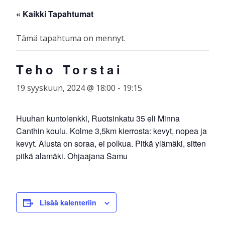
Skip
☰
« Kaikki Tapahtumat
to
content
Tämä tapahtuma on mennyt.
Teho Torstai
19 syyskuun, 2024 @ 18:00
-
19:15
Huuhan kuntolenkki, Ruotsinkatu 35 eli Minna
Canthin koulu. Kolme 3,5km kierrosta: kevyt, nopea ja
kevyt. Alusta on soraa, ei polkua. Pitkä ylämäki, sitten
pitkä alamäki. Ohjaajana Samu
Lisää kalenteriin