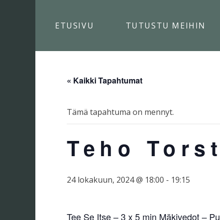
Skip
to
ETUSIVU
TUTUSTU MEIHIN
content
« Kaikki Tapahtumat
Tämä tapahtuma on mennyt.
Teho Torst
24 lokakuun, 2024 @ 18:00
-
19:15
Tee Se Itse – 3 x 5 min Mäkivedot – Pu