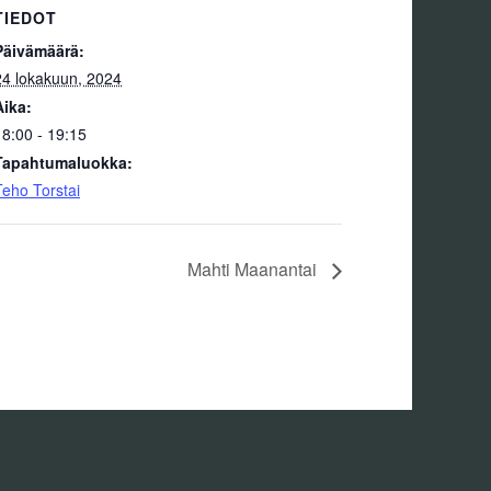
TIEDOT
Päivämäärä:
24 lokakuun, 2024
Aika:
18:00 - 19:15
Tapahtumaluokka:
Teho Torstai
Mahti Maanantai