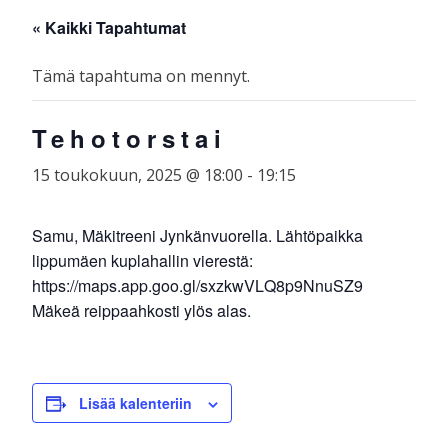
Skip
☰
« Kaikki Tapahtumat
to
content
Tämä tapahtuma on mennyt.
Tehotorstai
15 toukokuun, 2025 @ 18:00
-
19:15
Samu, Mäkitreeni Jynkänvuorella. Lähtöpaikka
lippumäen kuplahallin vierestä:
https://maps.app.goo.gl/sxzkwVLQ8p9NnuSZ9
Mäkeä reippaahkosti ylös alas.
Lisää kalenteriin