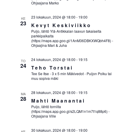
Ohjaajana Marko
23 lokakuun, 2024 @ 18:00
-
19:00
KE
23
Kevyt Keskiviikko
Puijo, lähtö Ylä-Antikkalan laavun takaiselta
parkkipaikalta
(https://maps.app.goo.gl/1AnM36DBKXWQbh4F8) -
Ohjaajina Mari & Juha
24 lokakuun, 2024 @ 18:00
-
19:15
TO
24
Teho Torstai
Tee Se Itse - 3 x 5 min Mäkivedot - Puijon Polku tai
muu sopiva mäki
28 lokakuun, 2024 @ 18:00
-
19:15
MA
28
Mahti Maanantai
Puijo, lähtö tornilta
(https://maps.app.goo.gl/s2LQM1n1m7t1q88p6) -
Ohjaajana Ville
30 lokakuun, 2024 @ 18:00
-
19:00
KE