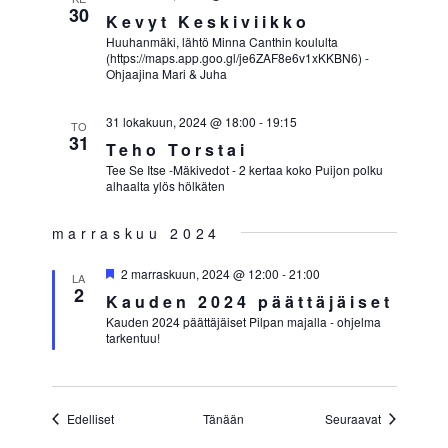
30
Kevyt Keskiviikko
Huuhanmäki, lähtö Minna Canthin koululta
(https://maps.app.goo.gl/je6ZAF8e6v1xKKBN6) -
Ohjaajina Mari & Juha
31 lokakuun, 2024 @ 18:00
-
19:15
TO
31
Teho Torstai
Tee Se Itse -Mäkivedot - 2 kertaa koko Puijon polku
alhaalta ylös hölkäten
marraskuu 2024
Suositeltu
2 marraskuun, 2024 @ 12:00
-
21:00
LA
2
Kauden 2024 päättäjäiset
Kauden 2024 päättäjäiset Pilpan majalla - ohjelma
tarkentuu!
Tapahtumat
Tapahtumat
Edelliset
Tänään
Seuraavat