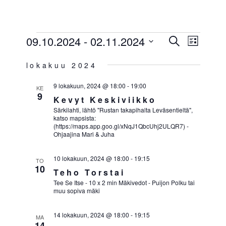
Skip
☰
to
content
TAPAHTUMAT
09.10.2024
 - 
02.11.2024
TAPAH
TAP
Etsi
Lista
VIEW
Valitse
ETSI
lokakuu 2024
päivä.
NAVI
AJA
9 lokakuun, 2024 @ 18:00
-
19:00
KE
NÄKYM
9
Kevyt Keskiviikko
Särkilahti, lähtö "Rustan takapihalta Leväsentieltä",
NAVIGO
katso mapsista:
(https://maps.app.goo.gl/xNqJ1QbcUhj2ULQR7) -
Ohjaajina Mari & Juha
10 lokakuun, 2024 @ 18:00
-
19:15
TO
10
Teho Torstai
Tee Se Itse - 10 x 2 min Mäkivedot - Puijon Polku tai
muu sopiva mäki
14 lokakuun, 2024 @ 18:00
-
19:15
MA
14