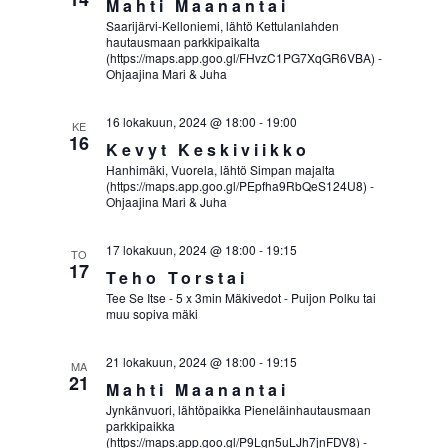
Mahti Maanantai
Saarijärvi-Kelloniemi, lähtö Kettulanlahden
hautausmaan parkkipaikalta
(https://maps.app.goo.gl/FHvzC1PG7XqGR6VBA) -
Ohjaajina Mari & Juha
16 lokakuun, 2024 @ 18:00
-
19:00
KE
16
Kevyt Keskiviikko
Hanhimäki, Vuorela, lähtö Simpan majalta
(https://maps.app.goo.gl/PEpfha9RbQeS124U8) -
Ohjaajina Mari & Juha
17 lokakuun, 2024 @ 18:00
-
19:15
TO
17
Teho Torstai
Tee Se Itse - 5 x 3min Mäkivedot - Puijon Polku tai
muu sopiva mäki
21 lokakuun, 2024 @ 18:00
-
19:15
MA
21
Mahti Maanantai
Jynkänvuori, lähtöpaikka Pieneläinhautausmaan
parkkipaikka
(https://maps.app.goo.gl/P9Lgn5uLJh7jnFDV8) -